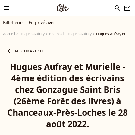
menu
search
newsletter
Billetterie
En privé avec
Accueil
Hugues Aufray
Photos de Hugues Aufray
Hugues Aufray et Murielle - 4ème édition des écrivains chez Gonzague Saint Bris (26ème Forêt des livres) à Chanceaux-Près-Loches le 28 août 2022. © Cédric Perrin/Bestimage - Photo
arrow_left
RETOUR ARTICLE
Hugues Aufray et Murielle -
4ème édition des écrivains
chez Gonzague Saint Bris
(26ème Forêt des livres) à
Chanceaux-Près-Loches le 28
août 2022.