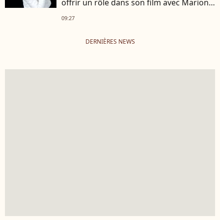
offrir un rôle dans son film avec Marion
Cotillard
09:27
DERNIÈRES NEWS