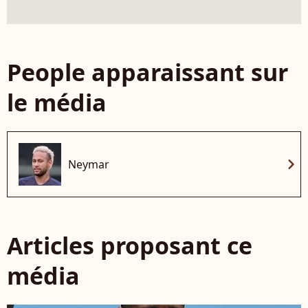
People apparaissant sur
le média
chevron_right
Neymar
Articles proposant ce
média