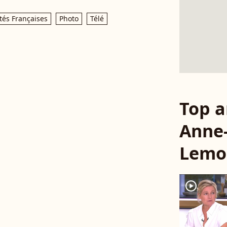
tés Françaises
Photo
Télé
Top a
Anne-
Lemo
player2