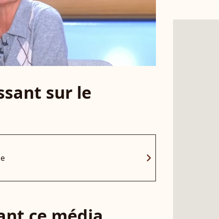
sant sur le
chevron_right
ne
sant ce média