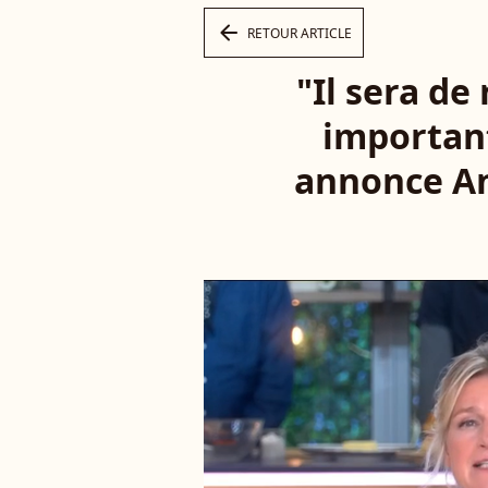
arrow_left
RETOUR ARTICLE
"Il sera de
important
annonce An