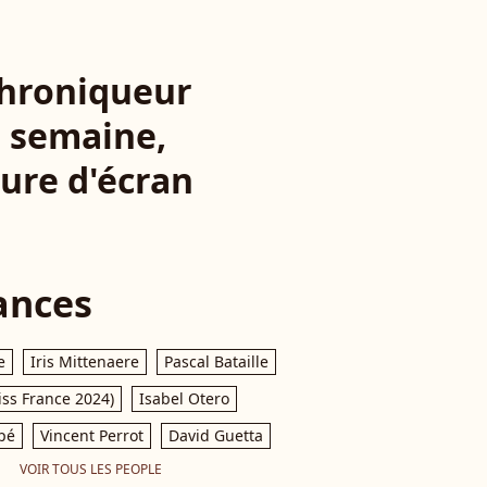
 chroniqueur
a semaine,
ure d'écran
ances
e
Iris Mittenaere
Pascal Bataille
iss France 2024)
Isabel Otero
pé
Vincent Perrot
David Guetta
VOIR TOUS LES PEOPLE