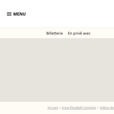
menu
MENU
Billetterie
En privé avec
Accueil
Anne-Élisabeth Lemoine
Vidéos de