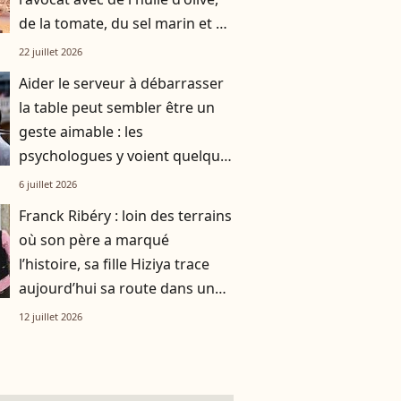
de la tomate, du sel marin et un
smoothie"
22 juillet 2026
Aider le serveur à débarrasser
la table peut sembler être un
geste aimable : les
psychologues y voient quelque
chose de bien plus profond.
6 juillet 2026
Franck Ribéry : loin des terrains
où son père a marqué
l’histoire, sa fille Hiziya trace
aujourd’hui sa route dans un
tout autre univers
12 juillet 2026