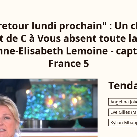
 retour lundi prochain" : Un
 de C à Vous absent toute l
ne-Elisabeth Lemoine - capt
France 5
Tend
Angelina Joli
Eve Gilles (M
Kylian Mbap