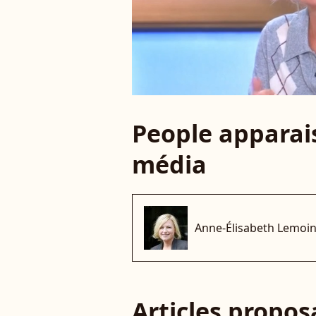
People apparais
média
Anne-Élisabeth Lemoi
Articles propo