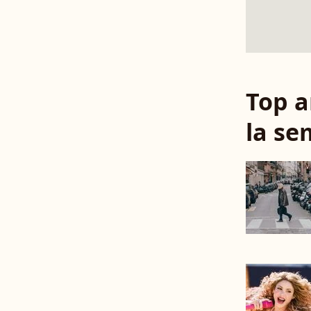
Top a
la se