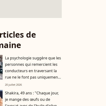
rticles de
maine
La psychologie suggère que les
personnes qui remercient les
conducteurs en traversant la
rue ne le font pas uniquement
par gratitude
20 juillet 2026
Shakira, 49 ans : "Chaque jour,
je mange des œufs ou de
l'avocat avec de l'huile d'olive,