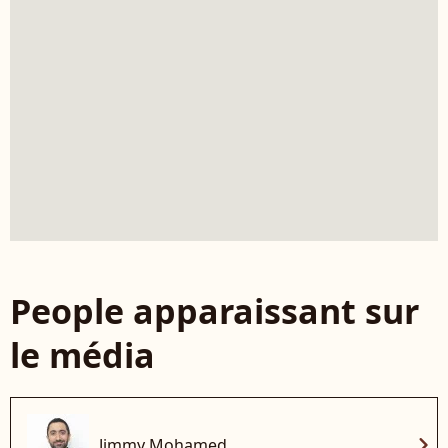
People apparaissant sur
le média
chevron_right
Jimmy Mohamed