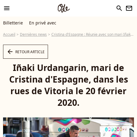
menu
search
newsletter
Billetterie
En privé avec
Accueil
Dernières news
Cristina d'Espagne : Réunie avec son mari Iñaki, brièvement sorti de prison
arrow_left
RETOUR ARTICLE
Iñaki Urdangarin, mari de
Cristina d'Espagne, dans les
rues de Vitoria le 20 février
2020.