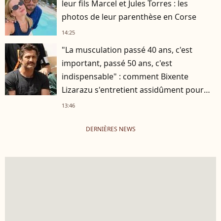
leur fils Marcel et Jules Torres : les
photos de leur parenthèse en Corse
14:25
"La musculation passé 40 ans, c'est
important, passé 50 ans, c'est
indispensable" : comment Bixente
Lizarazu s'entretient assidûment pour
rester musclé à 56 ans ?
13:46
DERNIÈRES NEWS