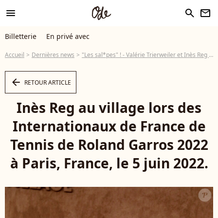
menu
search
newsletter
Billetterie
En privé avec
Accueil
Dernières news
"Les sal*pes" ! - Valérie Trierweiler et Inès Reg en guerre dans Pékin Express : les insultes fusent...
arrow_left
RETOUR ARTICLE
Inès Reg au village lors des
Internationaux de France de
Tennis de Roland Garros 2022
à Paris, France, le 5 juin 2022.