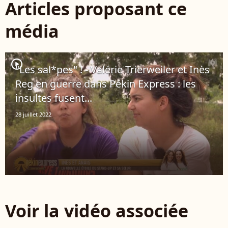
Articles proposant ce
média
player2
"Les sal*pes" ! - Valérie Trierweiler et Inès
Reg en guerre dans Pékin Express : les
insultes fusent...
28 juillet 2022
Voir la vidéo associée