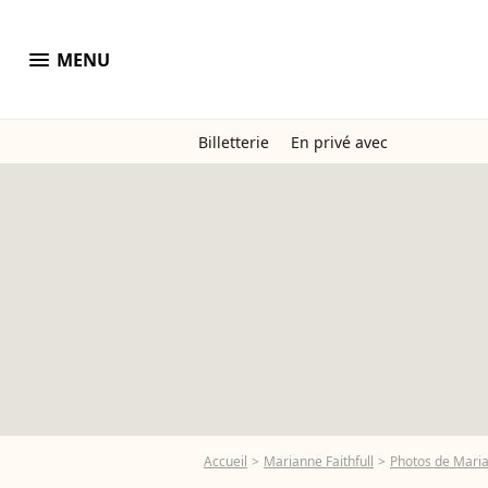
menu
MENU
Billetterie
En privé avec
Accueil
Marianne Faithfull
Photos de Maria