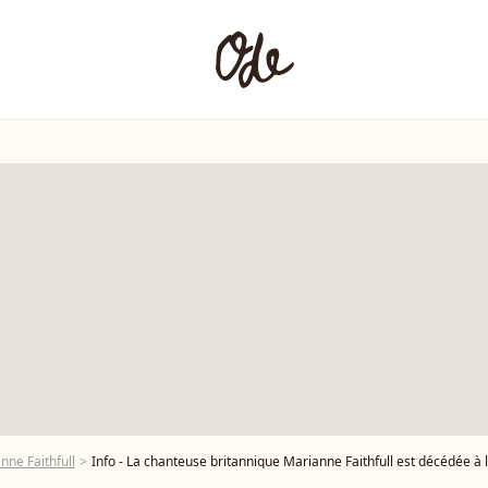
nne Faithfull
Info - La chanteuse britannique Marianne Faithfull est décédée à l’âge de 78 ans - Marianne Faithfull - Arrivées des people au 2ème défilé de mode Haute-Coutur