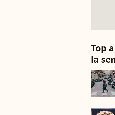
Top a
la se