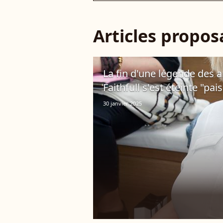
Articles propo
La fin d'une légende des 
Faithfull s'est éteinte "pa
30 janvier 2025