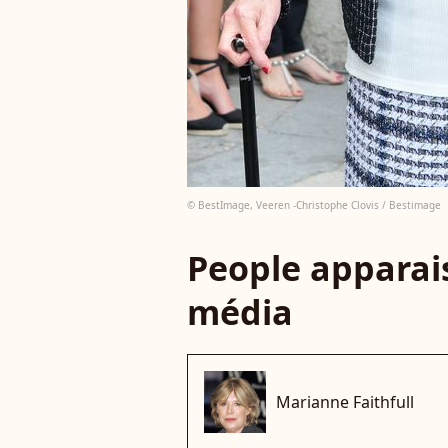
© BestImage, Veeren -Christophe Clovis / Bestimage
People apparais
média
Marianne Faithfull