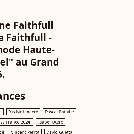
ne Faithfull
 Faithfull -
 mode Haute-
el" au Grand
6.
ances
e
Iris Mittenaere
Pascal Bataille
iss France 2024)
Isabel Otero
pé
Vincent Perrot
David Guetta