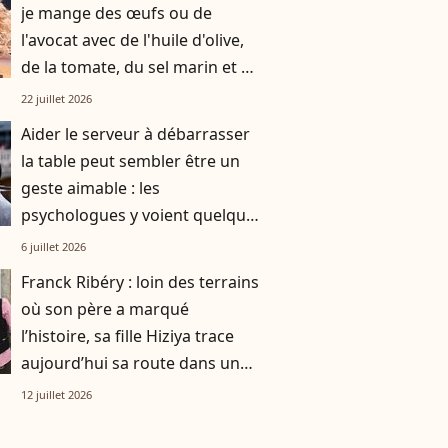
je mange des œufs ou de
l'avocat avec de l'huile d'olive,
de la tomate, du sel marin et un
smoothie"
22 juillet 2026
Aider le serveur à débarrasser
la table peut sembler être un
geste aimable : les
psychologues y voient quelque
chose de bien plus profond.
6 juillet 2026
Franck Ribéry : loin des terrains
où son père a marqué
l’histoire, sa fille Hiziya trace
aujourd’hui sa route dans un
tout autre univers
12 juillet 2026