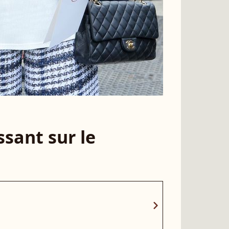
sant sur le
chevron_right