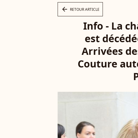
arrow_left
RETOUR ARTICLE
Info - La c
est décédée
Arrivées de
Couture aut
P