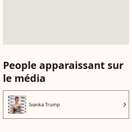
People apparaissant sur
le média
chevron_right
Ivanka Trump