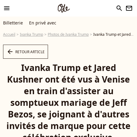
menu
search
newsletter
Billetterie
En privé avec
Accueil
Ivanka Trump
Photos de Ivanka Trump
Ivanka Trump et Jared Kushner ont été vus à Venise en train d'assister au somptueux mariage de Jeff Bezos, se joignant à d'autres invités de marque pour cette célébration exclusive. - Photo
arrow_left
RETOUR ARTICLE
Ivanka Trump et Jared
Kushner ont été vus à Venise
en train d'assister au
somptueux mariage de Jeff
Bezos, se joignant à d'autres
invités de marque pour cette