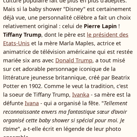
culture populaire fait de plus en plus d'adeptes.
Mais si la baby shower "Disney" est certainement
déjà vue, une personnalité célèbre a fait un choix
relativement original : celui de
Pierre Lapin
!
Tiffany Trump
, dont le père est
le président des
Etats-Unis
et la mère Marla Maples, actrice et
animatrice de télévision américaine qui est restée
mariée six ans avec
Donald Trump
, a tout misé
sur cet adorable personnage iconique de la
littérature jeunesse britannique, créé par Beatrix
Potter en 1902. Comme le veut la tradition, c'est
la soeur de Tiffany Trump,
Ivanka
- sa mère est la
défunte
Ivana
- qui a organisé la fête. "
Tellement
reconnaissante envers ma fantastique sœur d’avoir
organisé cette baby shower si spécial pour moi. Je
t’aime
", a-t-elle écrit en légende de leur photo