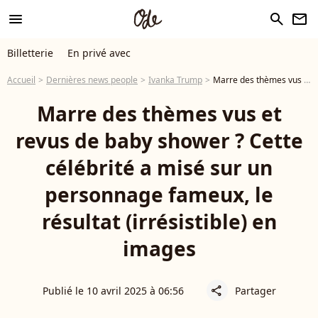
menu
search
newsletter
Billetterie
En privé avec
Accueil
Dernières news people
Ivanka Trump
Marre des thèmes vus et revus de baby shower ? Cette célébrité a misé sur un personnage fameux, le résultat (irrésistible) en images
Marre des thèmes vus et
revus de baby shower ? Cette
célébrité a misé sur un
personnage fameux, le
résultat (irrésistible) en
images
Publié le 10 avril 2025 à 06:56
Partager
share