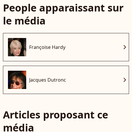
People apparaissant sur
le média
chevron_right
Françoise Hardy
chevron_right
Jacques Dutronc
Articles proposant ce
média