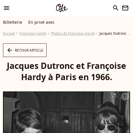
menu
search
newsletter
Billetterie
En privé avec
Accueil
Françoise Hardy
Photos de Françoise Hardy
Jacques Dutronc et Françoise Hardy à Paris en 1966. - Photo
arrow_left
RETOUR ARTICLE
Jacques Dutronc et Françoise
Hardy à Paris en 1966.