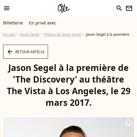
menu
search
newsletter
Billetterie
En privé avec
Accueil
Jason Segel
Photos de Jason Segel
Jason Segel à la première de 'The Discovery' au théâtre The Vista à Los Angeles, le 29 mars 2017. - Photo
arrow_left
RETOUR ARTICLE
Jason Segel à la première de
'The Discovery' au théâtre
The Vista à Los Angeles, le 29
mars 2017.