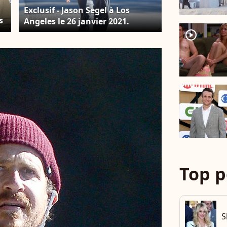
Exclusif - Jason Segel à Los
s
Angeles le 26 janvier 2021.
player2
u
Top p
S