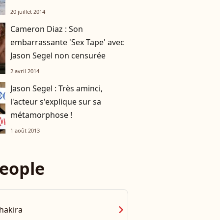
20 juillet 2014
Cameron Diaz : Son
embarrassante 'Sex Tape' avec
Jason Segel non censurée
2 avril 2014
Jason Segel : Très aminci,
l'acteur s'explique sur sa
métamorphose !
1 août 2013
eople
chevron_right
hakira