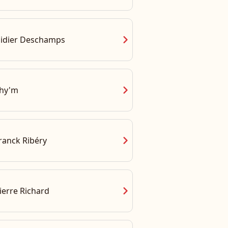
chevron_right
idier Deschamps
chevron_right
hy'm
chevron_right
ranck Ribéry
chevron_right
ierre Richard