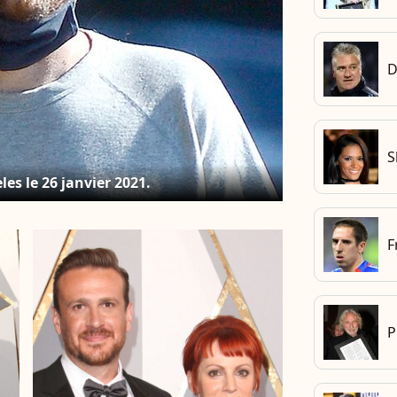
D
S
les le 26 janvier 2021.
F
P