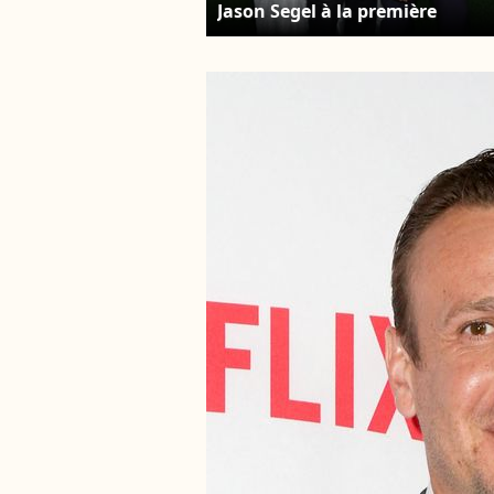
Jason Segel à la première
mondiale de la saison 2 de
l'Apple TV+ "Shrinking" au
Pacific Design Center à West
Hollywood, CA, USA le 08 octob
2024. Fati
Sadou/ABACAPRESS.COM