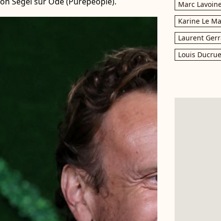
son Segel sur Ode (Purepeople).
Marc Lavoin
Karine Le M
Laurent Gerr
Louis Ducrue