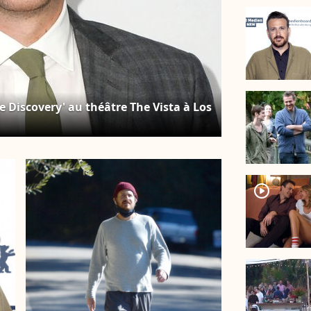
e Discovery' au théâtre The Vista à Los
player2