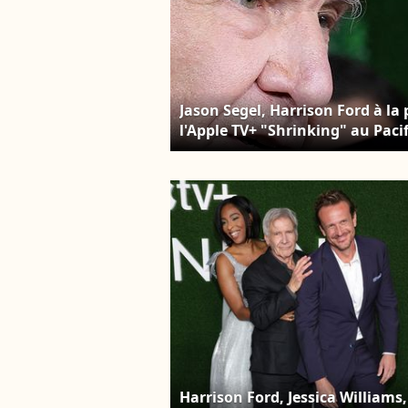
Jason Segel, Harrison Ford à la
l'Apple TV+ "Shrinking" au Paci
CA, USA le 08 octobre 2024. F
Harrison Ford, Jessica Williams,