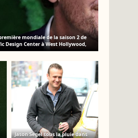
 première mondiale de la saison 2 de
fic Design Center à West Hollywood,
ati Sadou/ABACAPRESS.COM
Jason Segel sous la pluie dans