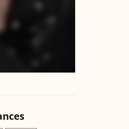
ances