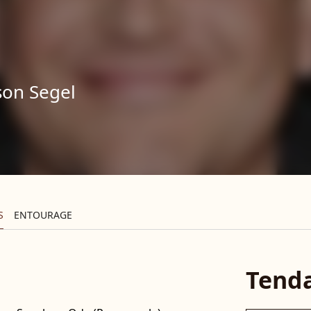
son Segel
S
ENTOURAGE
Tend