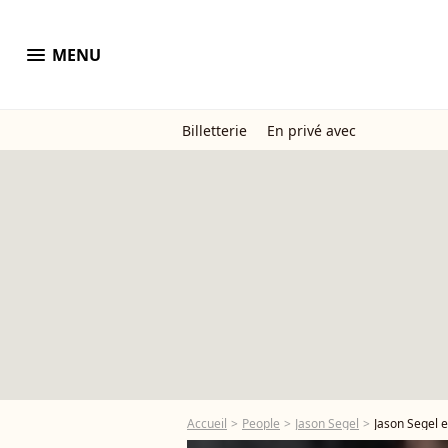
menu
MENU
Billetterie
En privé avec
Accueil
People
Jason Segel
Jason Segel 