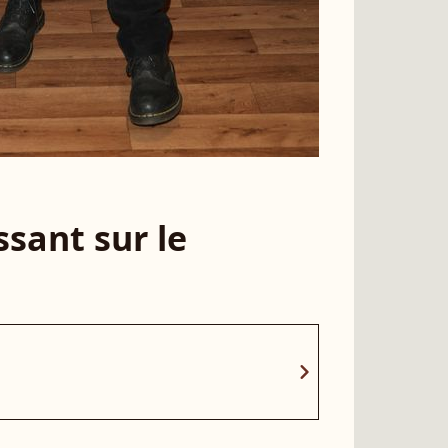
sant sur le
chevron_right