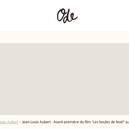
ouis Aubert
Jean-Louis Aubert - Avant-première du film "Les boules de Noël" au cinéma Pathé-Wepler à P