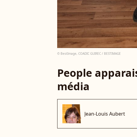
© BestImage, COADIC GUIREC / BESTIMAGE
People apparais
média
Jean-Louis Aubert