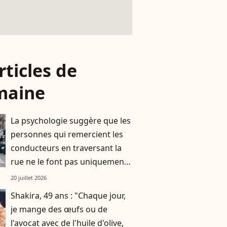
rticles de
maine
La psychologie suggère que les
personnes qui remercient les
conducteurs en traversant la
rue ne le font pas uniquement
par gratitude
20 juillet 2026
Shakira, 49 ans : "Chaque jour,
je mange des œufs ou de
l'avocat avec de l'huile d'olive,