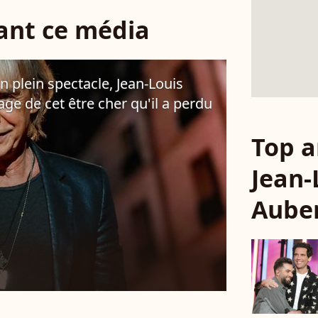
sant ce média
n plein spectacle, Jean-Louis
age de cet être cher qu'il a perdu
Top a
Jean-
Aube