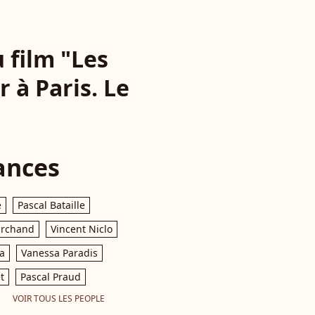
 film "Les
 à Paris. Le
ances
e
Pascal Bataille
archand
Vincent Niclo
a
Vanessa Paradis
t
Pascal Praud
VOIR TOUS LES PEOPLE