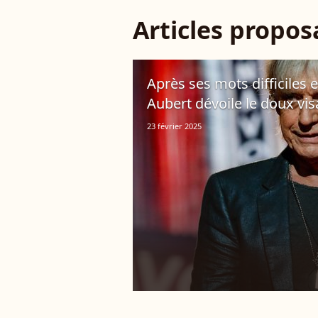
Articles propo
Après ses mots difficiles e
Aubert dévoile le doux vis
23 février 2025