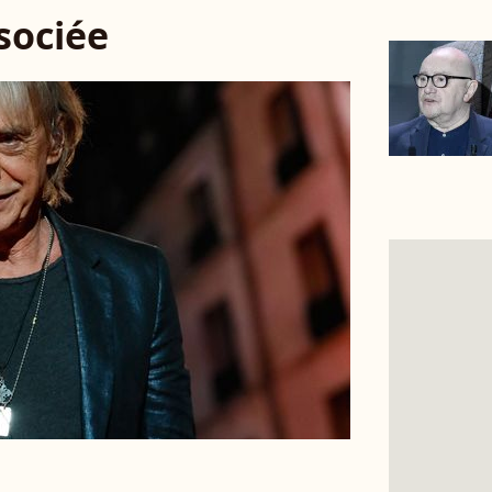
ssociée