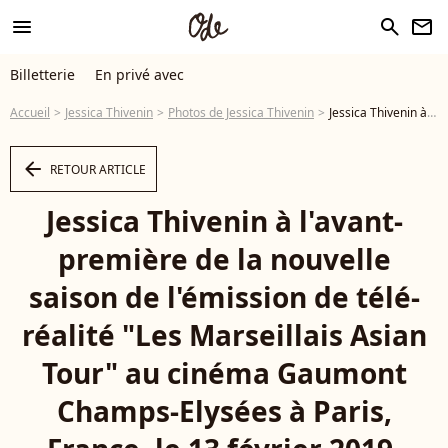
menu
search
newsletter
Billetterie
En privé avec
Accueil
Jessica Thivenin
Photos de Jessica Thivenin
Jessica Thivenin à l'avant-première de la nouvelle saison de l'émission de télé-réalité "Les Marseillais Asian Tour" au cinéma Gaumont Champs-Elysées à Paris, France, le 13 février 2019. © Veeren/Bestimage - Photo
arrow_left
RETOUR ARTICLE
Jessica Thivenin à l'avant-
première de la nouvelle
saison de l'émission de télé-
réalité "Les Marseillais Asian
Tour" au cinéma Gaumont
Champs-Elysées à Paris,