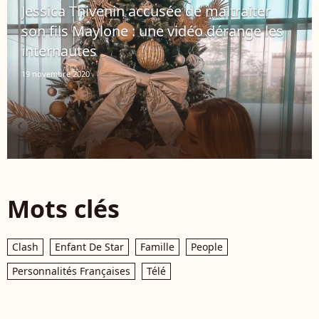
Jessica Thivenin accusée de maltraiter
son fils Maylone : une vidéo dérange les
internautes
19 novembre 2020
Mots clés
Clash
Enfant De Star
Famille
People
Personnalités Françaises
Télé