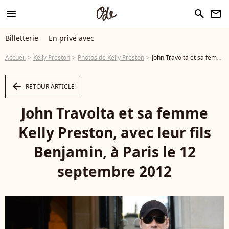
menu
search
newsletter
Billetterie
En privé avec
Accueil
Kelly Preston
Photos de Kelly Preston
John Travolta et sa femme Kelly Preston, avec leur fils Benjamin, à Paris le 12 septembre 2012 - Photo
arrow_left
RETOUR ARTICLE
John Travolta et sa femme
Kelly Preston, avec leur fils
Benjamin, à Paris le 12
septembre 2012