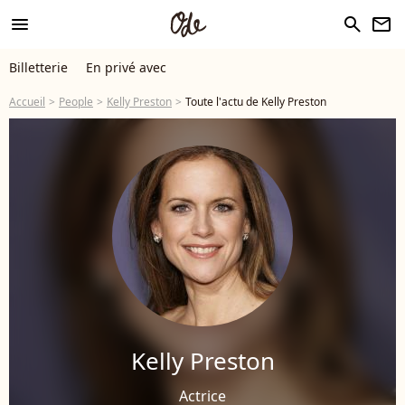
menu
search
newsletter
Billetterie
En privé avec
Accueil
People
Kelly Preston
Toute l'actu de Kelly Preston
Kelly Preston
Actrice