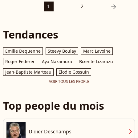
arrow_right
1
2
Tendances
Emilie Dequenne
Steevy Boulay
Marc Lavoine
Roger Federer
Aya Nakamura
Bixente Lizarazu
Jean-Baptiste Marteau
Elodie Gossuin
VOIR TOUS LES PEOPLE
Top people du mois
chevron_right
Didier Deschamps