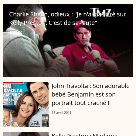
Charlie Sheen, odieux : "Je n'ai pas tiré sur
Kelly Preston. C'est de sa faute"
4 mai 2011
John Travolta : Son adorable
bébé Benjamin est son
portrait tout craché !
15 avril 2011
Kelly Preston : Madame