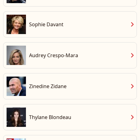
chevron_right
Sophie Davant
chevron_right
Audrey Crespo-Mara
chevron_right
Zinedine Zidane
chevron_right
Thylane Blondeau