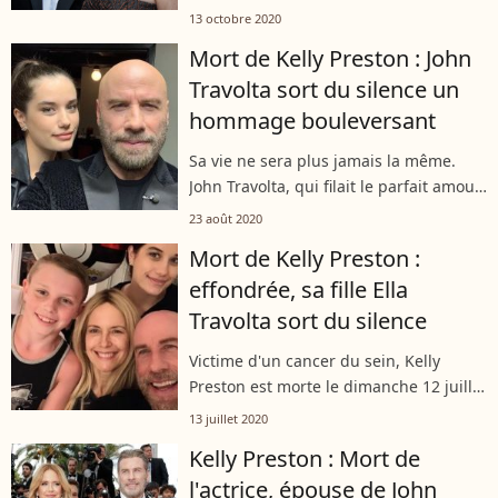
tenu à célébrer cet anniversaire
13 octobre 2020
posthume. Il a ressorti une photo de
Mort de Kelly Preston : John
leur mariage, vieille de vingt-neuf...
Travolta sort du silence un
hommage bouleversant
Sa vie ne sera plus jamais la même.
John Travolta, qui filait le parfait amour
avec Kelly Preston depuis trois
23 août 2020
décennies, apprend comme il le peut à
Mort de Kelly Preston :
tenir sans elle. La maladie a séparé...
effondrée, sa fille Ella
Travolta sort du silence
Victime d'un cancer du sein, Kelly
Preston est morte le dimanche 12 juillet
2020. Alors qu'elle tente d'assimiler
13 juillet 2020
cette perte, sa fille Ella Travolta lui a
Kelly Preston : Mort de
rendu hommage sur les réseaux...
l'actrice, épouse de John