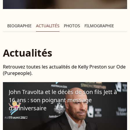
BIOGRAPHIE
ACTUALITÉS
PHOTOS
FILMOGRAPHIE
Actualités
Retrouvez toutes les actualités de Kelly Preston sur Ode
(Purepeople).
John Travolta et le décès de son fils Jett à
16 ans : son poignant message
d'anniversaire
15 avril 2022