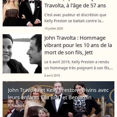
Travolta, à l'âge de 57 ans
C'est avec pudeur et discrétion que
Kelly Preston se battait contre la
maladie depuis deux ans. Le dimanche
13 juillet 2020
12 juillet 2020, elle a hélas rendu les
John Travolta : Hommage
armes. La comédienne, mariée à John...
vibrant pour les 10 ans de la
mort de son fils, Jett
Le 6 avril 2019, Kelly Preston a rendu
un hommage très poignant à son fils,
Jett Travolta, décédé en 2009. C'est sur
6 avril 2019
les réseaux sociaux que la femme de
John Travolta a ému ses followers...
John Travolta et Kelly Preston : Divins avec
leurs enfants Ella Bleu et Benjamin
15 mai 2018