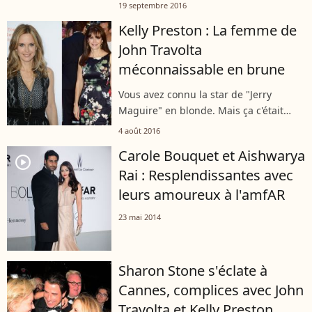
19 septembre 2016
Kelly Preston : La femme de
John Travolta
méconnaissable en brune
Vous avez connu la star de "Jerry
Maguire" en blonde. Mais ça c'était
avant...
4 août 2016
Carole Bouquet et Aishwarya
player2
Rai : Resplendissantes avec
leurs amoureux à l'amfAR
23 mai 2014
Sharon Stone s'éclate à
Cannes, complices avec John
Travolta et Kelly Preston