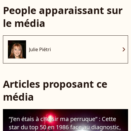
People apparaissant sur
le média
chevron_right
Julie Piétri
Articles proposant ce
média
“J’en étais à choisir ma perruque” : Cette
star du top 50 en 1986 face au diagnostic,