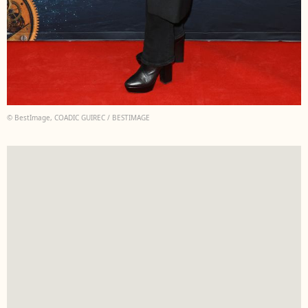
© BestImage, COADIC GUIREC / BESTIMAGE