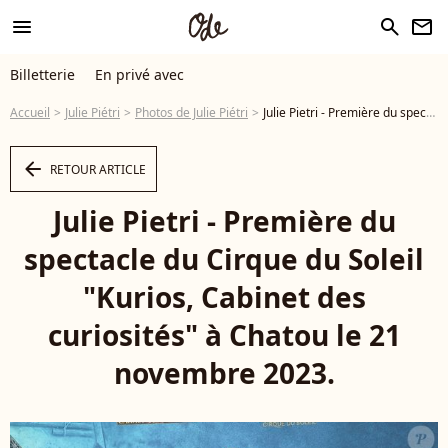
menu
search
newsletter
Billetterie
En privé avec
Accueil
Julie Piétri
Photos de Julie Piétri
Julie Pietri - Première du spectacle du Cirque du Soleil "Kurios, Cabinet des curiosités" à Chatou le 21 novembre 2023. © Coadic Guirec/Bestimage - Photo
arrow_left
RETOUR ARTICLE
Julie Pietri - Première du
spectacle du Cirque du Soleil
"Kurios, Cabinet des
curiosités" à Chatou le 21
novembre 2023.