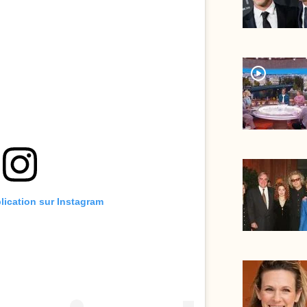
player2
blication sur Instagram