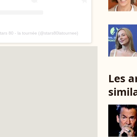
tars 80 - la tournée (@stars80latournee)
Les a
simil