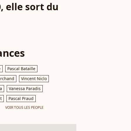
, elle sort du
ances
e
Pascal Bataille
archand
Vincent Niclo
a
Vanessa Paradis
t
Pascal Praud
VOIR TOUS LES PEOPLE