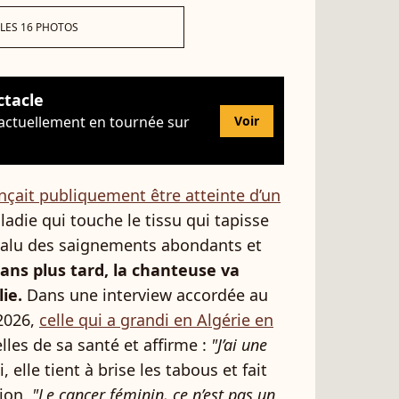
 LES 16 PHOTOS
ctacle
 actuellement en tournée sur
Voir
onçait publiquement être atteinte d’un
ladie qui touche le tissu qui tapisse
 a valu des saignements abondants et
ans plus tard, la chanteuse va
ie.
Dans une interview accordée au
2026,
celle qui a grandi en Algérie en
les de sa santé et affirme :
"J’ai une
, elle tient à brise les tabous et fait
ion.
"Le cancer féminin, ce n’est pas un