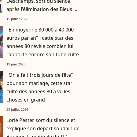
Deschamps, sort du silence
après l'élimination des Bleus de
la Coupe du monde
15 juillet 2026
"En moyenne 30 000 à 40 000
euros par an" : cette star des
années 80 révèle combien lui
rapporte encore son tube culte
19 juin 2026
"On a fait trois jours de fête" :
pour son mariage, cette star
culte des années 80 a vu les
choses en grand
29 juillet 2026
Lorie Pester sort du silence et
explique son départ soudain de
Bonjour, la matinale de TF1,