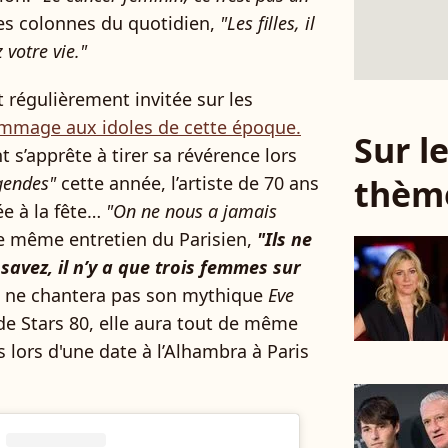
 les colonnes du quotidien,
"Les filles, il
 votre vie."
it régulièrement invitée sur les
ommage aux idoles de cette époque.
Sur 
 s’apprête à tirer sa révérence lors
thèm
gendes"
cette année, l’artiste de 70 ans
ée à la fête…
"On ne nous a jamais
 le même entretien du Parisien,
"Ils ne
savez, il n’y a que trois femmes sur
ne chantera pas son mythique
Eve
de Stars 80, elle aura tout de même
s lors d'une date à l’Alhambra à Paris