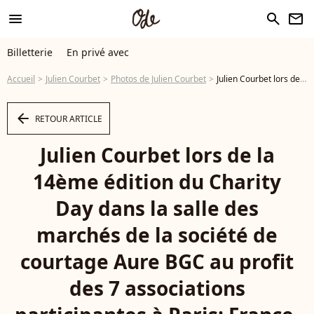
menu
search
newsletter
Billetterie
En privé avec
Accueil
Julien Courbet
Photos de Julien Courbet
Julien Courbet lors de la 14ème édition du Charity Day dans la salle des marchés de la société de courtage Aure BGC au profit des 7 associations participantes à Paris; France, le 11 septembre 2018. © Veeren/Bestimage - Photo
arrow_left
RETOUR ARTICLE
Julien Courbet lors de la
14ème édition du Charity
Day dans la salle des
marchés de la société de
courtage Aure BGC au profit
des 7 associations