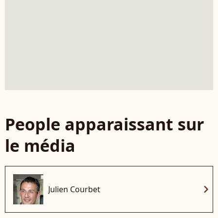
People apparaissant sur
le média
chevron_right
Julien Courbet