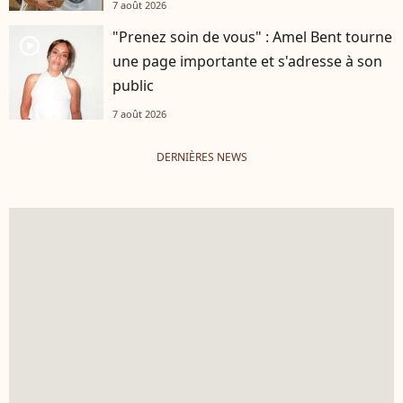
7 août 2026
"Prenez soin de vous" : Amel Bent tourne
player2
une page importante et s'adresse à son
public
7 août 2026
DERNIÈRES NEWS