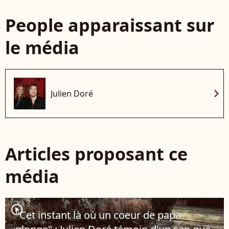
People apparaissant sur
le média
chevron_right
Julien Doré
Articles proposant ce
média
player2
"Cet instant là où un coeur de papa