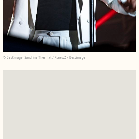
© BestImage, Sandrine Thesillat / PsnewZ / Bestimage