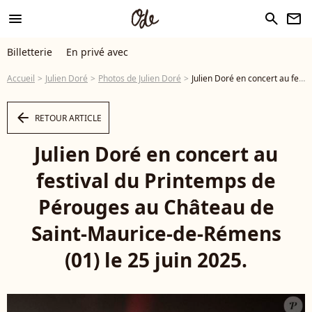
menu
search
newsletter
Billetterie
En privé avec
Accueil
Julien Doré
Photos de Julien Doré
Julien Doré en concert au festival du Printemps de Pérouges au Château de Saint-Maurice-de-Rémens (01) le 25 juin 2025. © Sandrine Thesillat / PsNewZ / Bestimage - Photo
arrow_left
RETOUR ARTICLE
Julien Doré en concert au
festival du Printemps de
Pérouges au Château de
Saint-Maurice-de-Rémens
(01) le 25 juin 2025.