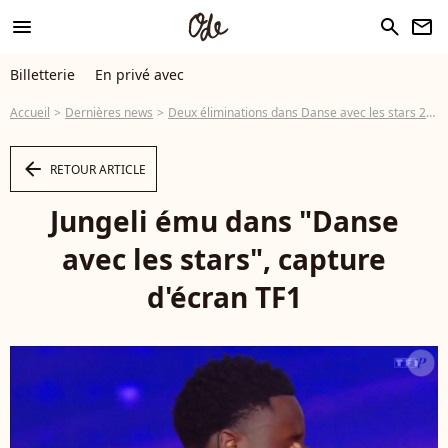
menu
search
newsletter
Billetterie
En privé avec
Accueil
Dernières news
Deux éliminations dans Danse avec les stars 2025, Chris Marques a donné deux 10 dans la même soirée, du jamais vu...ou presque
arrow_left
RETOUR ARTICLE
Jungeli ému dans "Danse
avec les stars", capture
d'écran TF1