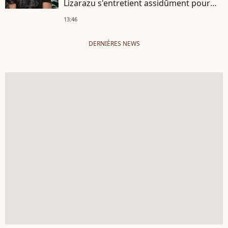
Lizarazu s'entretient assidûment pour
rester musclé à 56 ans ?
13:46
DERNIÈRES NEWS