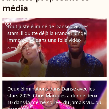
média
player2
Tout juste éliminé de Danse avec les
stars, il quitte déjà la France ! Jungeli
immortalisé dans une folle vidéo
22 avril 2025
Deux éliminations dans Danse avec les
stars 2025, Chris Marques a donné deux
10 dans la même soirée, du jamais vu...ou