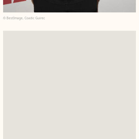
© BestImage, Coadic Guirec