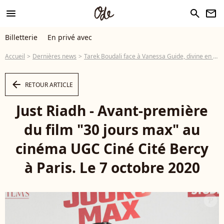
menu
search
newsletter
Billetterie
En privé avec
Accueil
Dernières news
Tarek Boudali face à Vanessa Guide, divine en satin, pour 30 Jours max
arrow_left
RETOUR ARTICLE
Just Riadh - Avant-première
du film "30 jours max" au
cinéma UGC Ciné Cité Bercy
à Paris. Le 7 octobre 2020