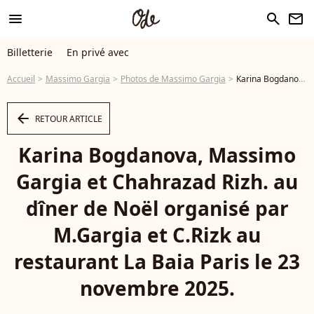
menu
search
newsletter
Billetterie
En privé avec
Accueil
Massimo Gargia
Photos de Massimo Gargia
Karina Bogdanova, Massimo Gargia et Chahrazad Rizh. au dîner de Noël organisé par M.Gargia et C.Rizk au restaurant La Baia Paris le 23 novembre 2025. © Sébastien Frémont / Bestimage - Photo
arrow_left
RETOUR ARTICLE
Karina Bogdanova, Massimo
Gargia et Chahrazad Rizh. au
dîner de Noël organisé par
M.Gargia et C.Rizk au
restaurant La Baia Paris le 23
novembre 2025.