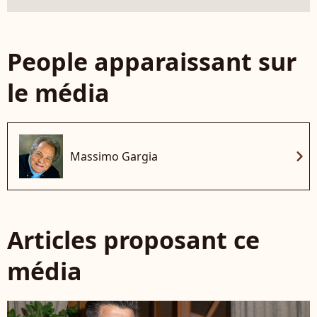
People apparaissant sur
le média
chevron_right
Massimo Gargia
Articles proposant ce
média