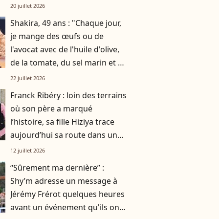
par gratitude
20 juillet 2026
Shakira, 49 ans : "Chaque jour,
je mange des œufs ou de
l'avocat avec de l'huile d'olive,
de la tomate, du sel marin et un
smoothie"
22 juillet 2026
Franck Ribéry : loin des terrains
où son père a marqué
l’histoire, sa fille Hiziya trace
aujourd’hui sa route dans un
tout autre univers
12 juillet 2026
“Sûrement ma dernière” :
Shy’m adresse un message à
Jérémy Frérot quelques heures
avant un événement qu'ils ont