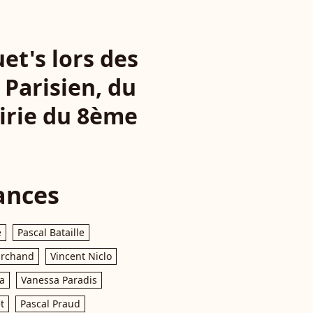
et's lors des
 Parisien, du
irie du 8ème
ances
e
Pascal Bataille
archand
Vincent Niclo
a
Vanessa Paradis
t
Pascal Praud