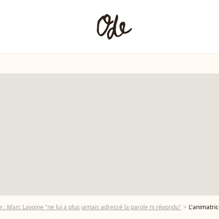
e : Marc Lavoine "ne lui a plus jamais adressé la parole ni répondu"
L'animatrice Julie Hantson a alors indiqué révélé que l'ex-mari de la romancière "ne lui a plus jamais adr