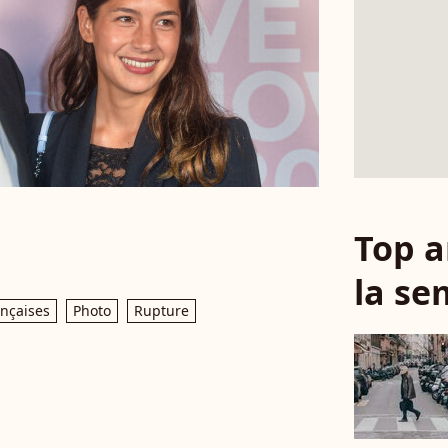
Top a
la se
ançaises
Photo
Rupture