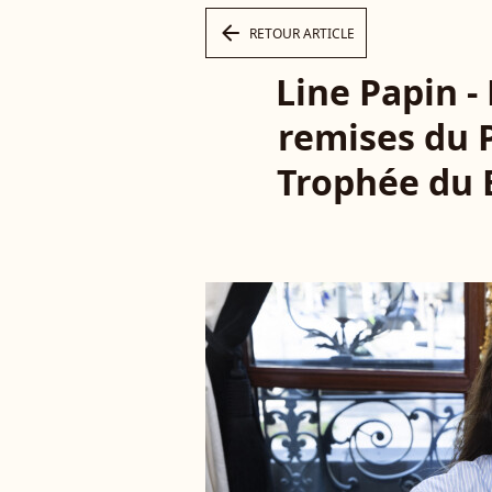
arrow_left
RETOUR ARTICLE
Line Papin -
remises du P
Trophée du 