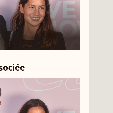
ssociée