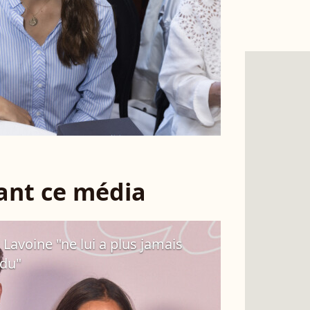
sant ce média
 Lavoine "ne lui a plus jamais
ndu"