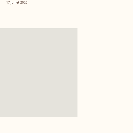
vécu ensemble
17 juillet 2026