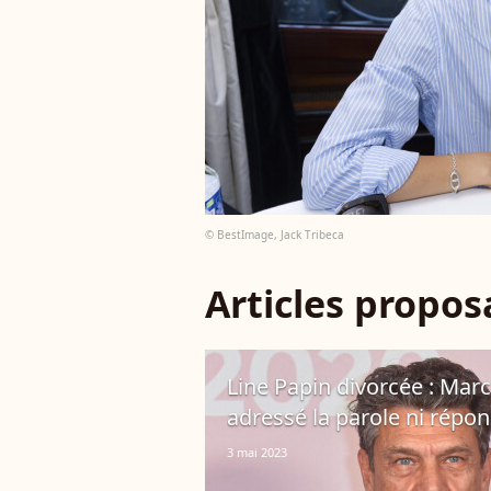
© BestImage, Jack Tribeca
Articles propo
Line Papin divorcée : Marc
adressé la parole ni répo
3 mai 2023