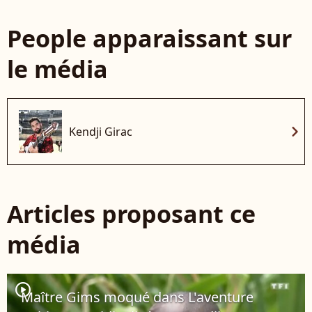
People apparaissant sur
le média
chevron_right
Kendji Girac
Articles proposant ce
média
player2
Maître Gims moqué dans L'aventure