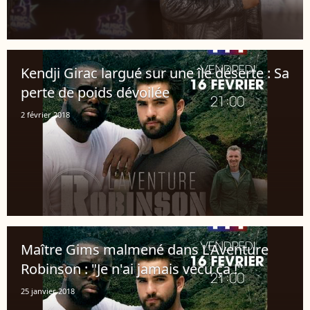
Kendji Girac largué sur une île déserte : Sa
perte de poids dévoilée
2 février 2018
Maître Gims malmené dans L'Aventure
Robinson : "Je n'ai jamais vécu ça !"
25 janvier 2018