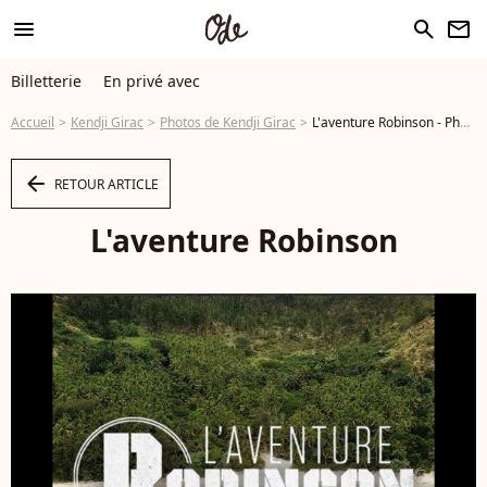
menu
search
newsletter
Billetterie
En privé avec
Accueil
Kendji Girac
Photos de Kendji Girac
L'aventure Robinson - Photo
arrow_left
RETOUR ARTICLE
L'aventure Robinson