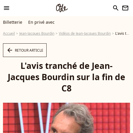
menu
search
newsletter
Billetterie
En privé avec
Accueil
Jean-Jacques Bourdin
Vidéos de Jean-Jacques Bourdin
L'avis tranché de Jean-Jacques Bourdin sur la fin de C8 - Vidéo
arrow_left
RETOUR ARTICLE
L'avis tranché de Jean-
Jacques Bourdin sur la fin de
C8