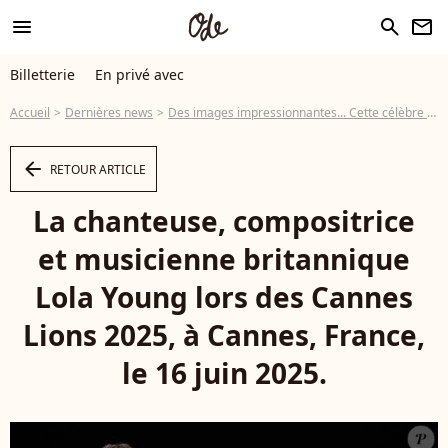
menu
search
newsletter
Billetterie
En privé avec
Accueil
Dernières news
Des images impressionnantes... Cette célèbre chanteuse qui a signé l'un des plus gros tubes de l'année perd connaissance sur scène
arrow_left
RETOUR ARTICLE
La chanteuse, compositrice
et musicienne britannique
Lola Young lors des Cannes
Lions 2025, à Cannes, France,
le 16 juin 2025.