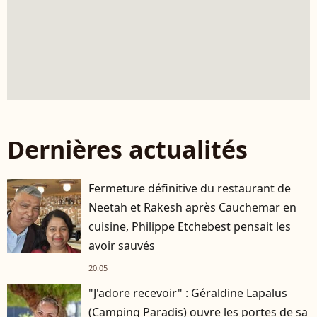
Dernières actualités
Fermeture définitive du restaurant de
Neetah et Rakesh après Cauchemar en
cuisine, Philippe Etchebest pensait les
avoir sauvés
20:05
"J'adore recevoir" : Géraldine Lapalus
(Camping Paradis) ouvre les portes de sa