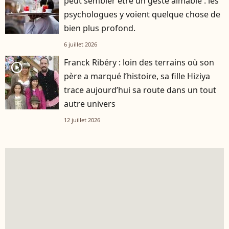
peut sembler être un geste aimable : les
psychologues y voient quelque chose de
bien plus profond.
6 juillet 2026
Franck Ribéry : loin des terrains où son
player2
père a marqué l’histoire, sa fille Hiziya
trace aujourd’hui sa route dans un tout
autre univers
12 juillet 2026