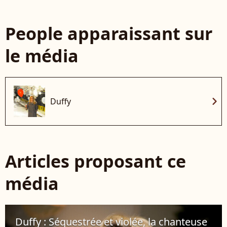
People apparaissant sur
le média
chevron_right
Duffy
Articles proposant ce
média
Duffy : Séquestrée et violée, la chanteuse