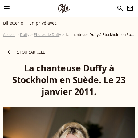
menu
search
newsletter
Billetterie
En privé avec
Accueil
Duffy
Photos de Duffy
La chanteuse Duffy à Stockholm en Suède. Le 23 janvier 2011. - Photo
arrow_left
RETOUR ARTICLE
La chanteuse Duffy à
Stockholm en Suède. Le 23
janvier 2011.