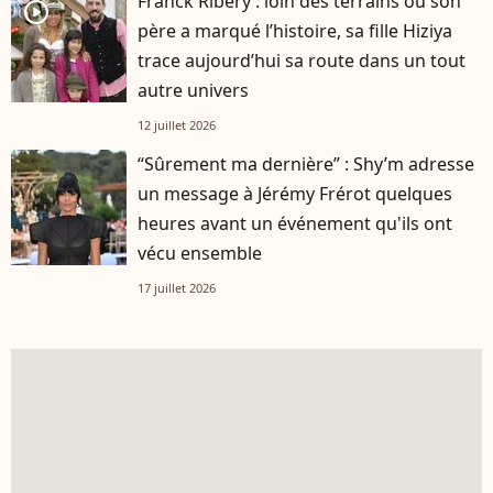
Franck Ribéry : loin des terrains où son
player2
père a marqué l’histoire, sa fille Hiziya
trace aujourd’hui sa route dans un tout
autre univers
12 juillet 2026
“Sûrement ma dernière” : Shy’m adresse
un message à Jérémy Frérot quelques
heures avant un événement qu'ils ont
vécu ensemble
17 juillet 2026