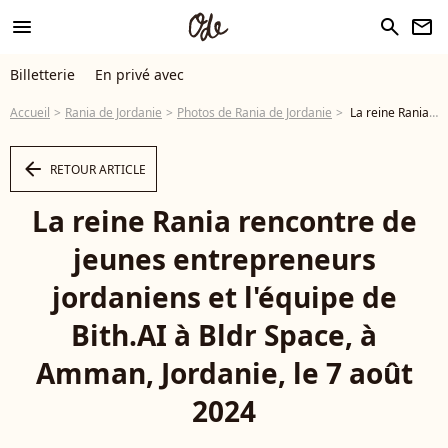
menu
search
newsletter
Billetterie
En privé avec
Accueil
Rania de Jordanie
Photos de Rania de Jordanie
La reine Rania rencontre de jeunes entrepreneurs jordaniens et l'équipe de Bith.AI à Bldr Space, à Amman, Jordanie, le 7 août 2024 - Photo
arrow_left
RETOUR ARTICLE
La reine Rania rencontre de
jeunes entrepreneurs
jordaniens et l'équipe de
Bith.AI à Bldr Space, à
Amman, Jordanie, le 7 août
2024