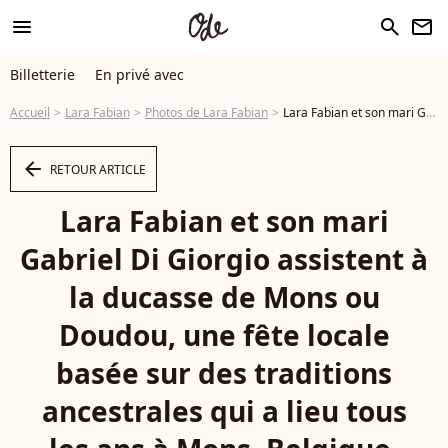
menu
search
newsletter
Billetterie
En privé avec
Accueil
Lara Fabian
Photos de Lara Fabian
Lara Fabian et son mari Gabriel Di Giorgio assistent à la ducasse de Mons ou Doudou, une fête locale basée sur des traditions ancestrales qui a lieu tous les ans à Mons. Belgique, Mons, 22 mai 2016 @ALAIN ROLLAND/ IMAGEBUZZ/ BESTIMAGE - Photo
arrow_left
RETOUR ARTICLE
Lara Fabian et son mari
Gabriel Di Giorgio assistent à
la ducasse de Mons ou
Doudou, une fête locale
basée sur des traditions
ancestrales qui a lieu tous