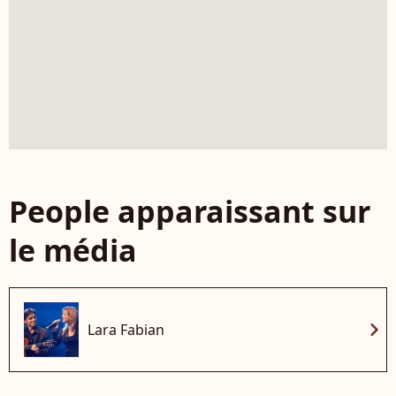
People apparaissant sur
le média
chevron_right
Lara Fabian