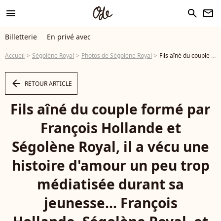
menu
search
newsletter
Billetterie
En privé avec
Accueil
Ségolène Royal
Photos de Ségolène Royal
Fils aîné du couple formé par François Hollande et Ségolène Royal, il a vécu une histoire d'amour un peu trop médiatisée durant sa jeunesse... François Hollande, Ségolène Royal, et leur fils Thomas Hollande assistent à l'avant-première du dernier film de Claude Berri, 'L'un reste, l'autre part', au cinéma UGC Publicis à Paris, France, le 11 janvier 2005. Photo par Bruno Klein/Abaca - Photo
arrow_left
RETOUR ARTICLE
Fils aîné du couple formé par
François Hollande et
Ségolène Royal, il a vécu une
histoire d'amour un peu trop
médiatisée durant sa
jeunesse... François