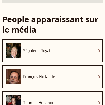
People apparaissant sur
le média
chevron_right
Ségolène Royal
chevron_right
François Hollande
chevron_right
Thomas Hollande