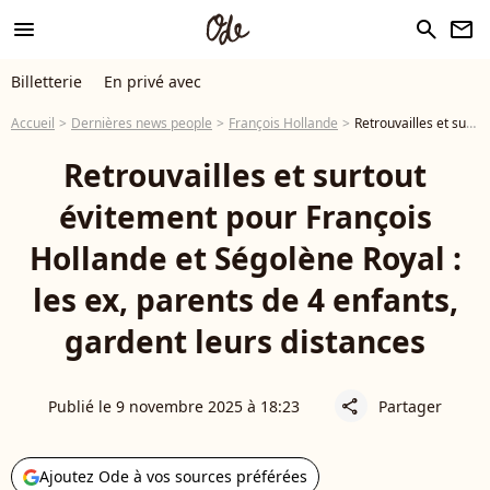
menu
search
newsletter
Billetterie
En privé avec
Accueil
Dernières news people
François Hollande
Retrouvailles et surtout évitement pour François Hollande et Ségolène Royal : les ex, parents de 4 enfants, gardent leurs distances
Retrouvailles et surtout
évitement pour François
Hollande et Ségolène Royal :
les ex, parents de 4 enfants,
gardent leurs distances
Publié le 9 novembre 2025 à 18:23
Partager
share
Ajoutez Ode à vos sources préférées