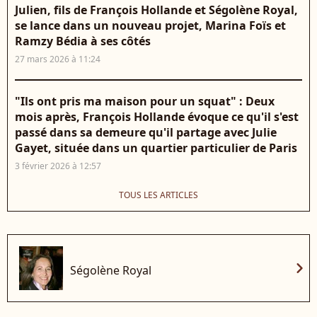
Julien, fils de François Hollande et Ségolène Royal,
se lance dans un nouveau projet, Marina Foïs et
Ramzy Bédia à ses côtés
27 mars 2026 à 11:24
"Ils ont pris ma maison pour un squat" : Deux
mois après, François Hollande évoque ce qu'il s'est
passé dans sa demeure qu'il partage avec Julie
Gayet, située dans un quartier particulier de Paris
3 février 2026 à 12:57
TOUS LES ARTICLES
chevron_right
Ségolène Royal