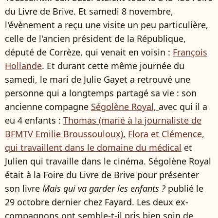
du Livre de Brive. Et samedi 8 novembre,
l'évènement a reçu une visite un peu particulière,
celle de l'ancien président de la République,
député de Corrèze, qui venait en voisin :
François
Hollande
. Et durant cette même journée du
samedi, le mari de Julie Gayet a retrouvé une
personne qui a longtemps partagé sa vie : son
ancienne compagne
Ségolène Royal,
avec qui il a
eu 4 enfants :
Thomas (marié à la journaliste de
BFMTV Emilie Broussouloux)
,
Flora et Clémence,
qui travaillent dans le domaine du médical
et
Julien qui travaille dans le cinéma. Ségolène Royal
était à la Foire du Livre de Brive pour présenter
son livre
Mais qui va garder les enfants ?
publié le
29 octobre dernier chez Fayard. Les deux ex-
compagnons ont semble-t-il pris bien soin de