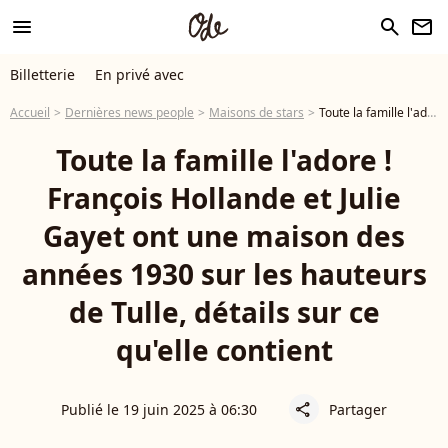
menu
search
newsletter
Billetterie
En privé avec
Accueil
Dernières news people
Maisons de stars
Toute la famille l'adore ! François Hollande et Julie Gayet ont une maison des années 1930 sur les hauteurs de Tulle, détails sur ce qu'elle contient
Toute la famille l'adore !
François Hollande et Julie
Gayet ont une maison des
années 1930 sur les hauteurs
de Tulle, détails sur ce
qu'elle contient
Publié le 19 juin 2025 à 06:30
Partager
share