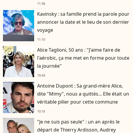
11:36
Kavinsky : sa famille prend la parole pour
annoncer la date et le lieu de son dernier
voyage
11:10
Alice Taglioni, 50 ans : "J'aime faire de
player2
l'aérobic, ça me met en forme pour toute
la journée"
10:43
Antoine Dupont : Sa grand-mère Alice,
dite "Mimy", nous a quittés... Elle était un
véritable pilier pour cette commune
10:16
"Je ne suis pas seule" : un an après le
départ de Thierry Ardisson, Audrey