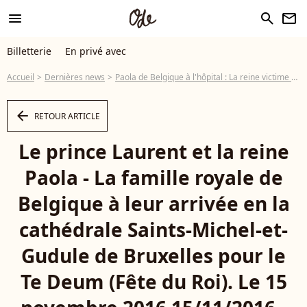
menu
search
newsletter
Billetterie
En privé avec
Accueil
Dernières news
Paola de Belgique à l'hôpital : La reine victime d'une fracture vertébrale
arrow_left
RETOUR ARTICLE
Le prince Laurent et la reine
Paola - La famille royale de
Belgique à leur arrivée en la
cathédrale Saints-Michel-et-
Gudule de Bruxelles pour le
Te Deum (Fête du Roi). Le 15