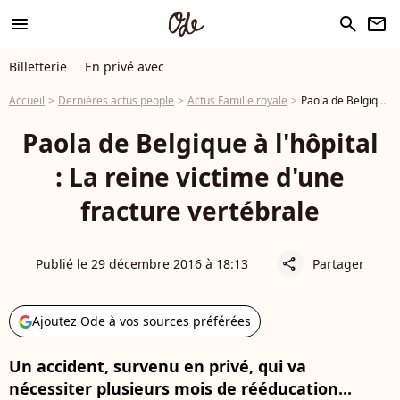
menu
search
newsletter
Billetterie
En privé avec
Accueil
Dernières actus people
Actus Famille royale
Paola de Belgique à l'hôpital : La reine victime d'une fracture vertébrale
Paola de Belgique à l'hôpital
: La reine victime d'une
fracture vertébrale
Publié le 29 décembre 2016 à 18:13
Partager
share
Ajoutez Ode à vos sources préférées
Un accident, survenu en privé, qui va
nécessiter plusieurs mois de rééducation...