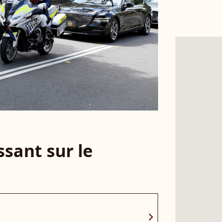
sant sur le
chevron_right