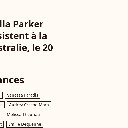
lla Parker
istent à la
ralie, le 20
ances
e
Vanessa Paradis
le
Audrey Crespo-Mara
o
Mélissa Theuriau
t
Emilie Dequenne