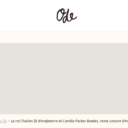
s III
Le roi Charles III d'Angleterre et Camilla Parker Bowles, reine consort d'Angleterre, assistent à la messe 