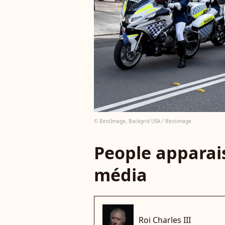
© BestImage, Backgrid USA / Bestimage
People apparais
média
Roi Charles III