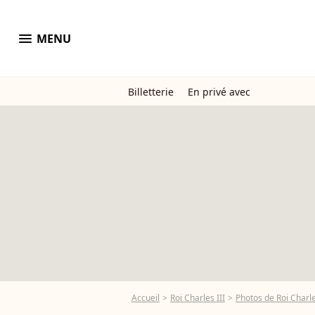
menu
MENU
Billetterie
En privé avec
Accueil
Roi Charles III
Photos de Roi Charle