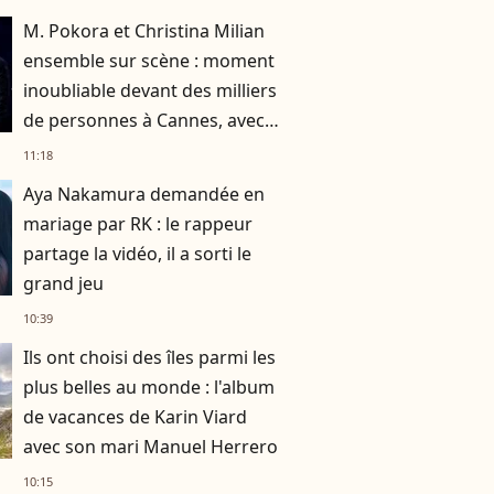
M. Pokora et Christina Milian
ensemble sur scène : moment
inoubliable devant des milliers
de personnes à Cannes, avec
un grand nom de la musique
11:18
Aya Nakamura demandée en
mariage par RK : le rappeur
partage la vidéo, il a sorti le
grand jeu
10:39
Ils ont choisi des îles parmi les
plus belles au monde : l'album
de vacances de Karin Viard
avec son mari Manuel Herrero
10:15