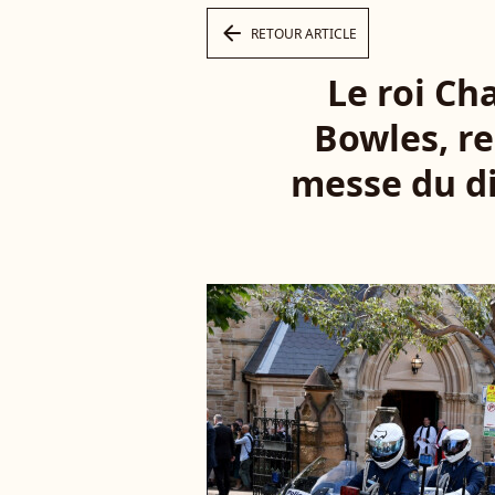
arrow_left
RETOUR ARTICLE
Le roi Ch
Bowles, re
messe du di