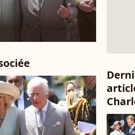
ssociée
Derni
articl
Charl