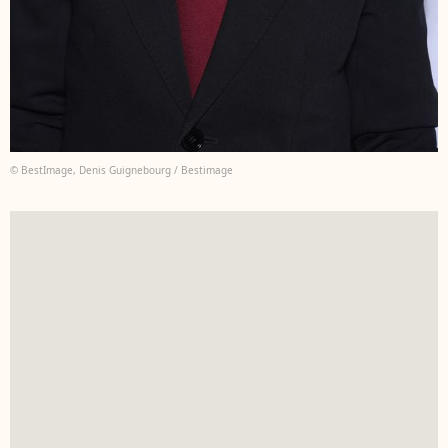
© BestImage, Denis Guignebourg / Bestimage