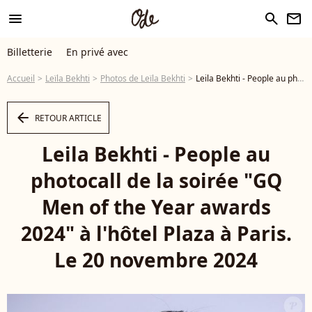
menu
search
newsletter
Billetterie
En privé avec
Accueil
Leïla Bekhti
Photos de Leïla Bekhti
Leila Bekhti - People au photocall de la soirée "GQ Men of the Year awards 2024" à l'hôtel Plaza à Paris. Le 20 novembre 2024 © Denis Guignebourg / Bestimage - Photo
arrow_left
RETOUR ARTICLE
Leila Bekhti - People au
photocall de la soirée "GQ
Men of the Year awards
2024" à l'hôtel Plaza à Paris.
Le 20 novembre 2024