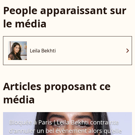
People apparaissant sur
le média
chevron_right
Leïla Bekhti
Articles proposant ce
média
Bloquée à Paris ! Leïla Bekhti contrainte
d'annuler un bel évènement alors qu'elle