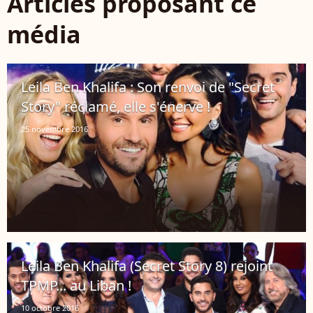
Articles proposant ce
média
Leila Ben Khalifa : Son renvoi de "Secret
Story" réclamé, elle s'énerve !
25 novembre 2016
Leila Ben Khalifa (Secret Story 8) rejoint
TPMP... au Liban !
10 octobre 2016