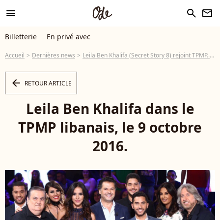
menu
search
newsletter
Billetterie
En privé avec
Accueil
Dernières news
Leila Ben Khalifa (Secret Story 8) rejoint TPMP... au Liban !
arrow_left
RETOUR ARTICLE
Leila Ben Khalifa dans le
TPMP libanais, le 9 octobre
2016.