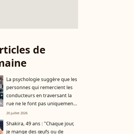
rticles de
maine
La psychologie suggère que les
personnes qui remercient les
conducteurs en traversant la
rue ne le font pas uniquement
par gratitude
20 juillet 2026
Shakira, 49 ans : "Chaque jour,
je mange des œufs ou de