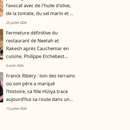
l'avocat avec de l'huile d'olive,
de la tomate, du sel marin et un
smoothie"
22 juillet 2026
Fermeture définitive du
restaurant de Neetah et
Rakesh après Cauchemar en
cuisine, Philippe Etchebest
pensait les avoir sauvés
6 août 2026
Franck Ribéry : loin des terrains
où son père a marqué
l’histoire, sa fille Hiziya trace
aujourd’hui sa route dans un
tout autre univers
12 juillet 2026