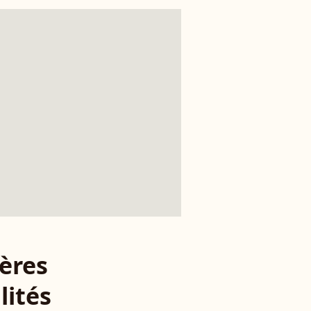
ères
lités