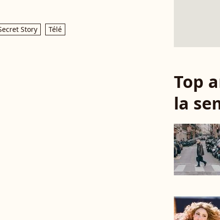
Secret Story
Télé
Top a
la se