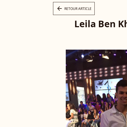
arrow_left
RETOUR ARTICLE
Leila Ben Kh