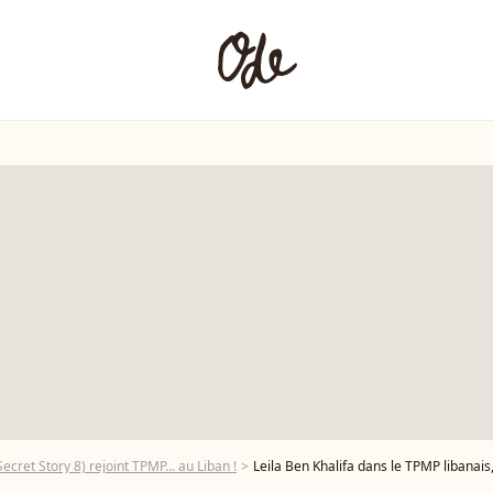
Secret Story 8) rejoint TPMP... au Liban !
Leila Ben Khalifa dans le TPMP libanais,