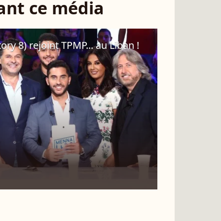
sant ce média
ory 8) rejoint TPMP... au Liban !