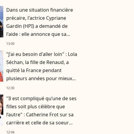
Dans une situation financière
précaire, l'actrice Cypriane
Gardin (HPI) a demandé de
l'aide : elle annonce que sa
cagnotte dépasse déjà les 5 000
13:09
euros
"J'ai eu besoin d'aller loin" : Lola
Séchan, la fille de Renaud, a
quitté la France pendant
plusieurs années pour mieux
se retrouver
12:30
"Il est compliqué qu’une de ses
filles soit plus célèbre que
l’autre" : Catherine Frot sur sa
carrière et celle de sa soeur
Dominique avec qui elle a
12:04