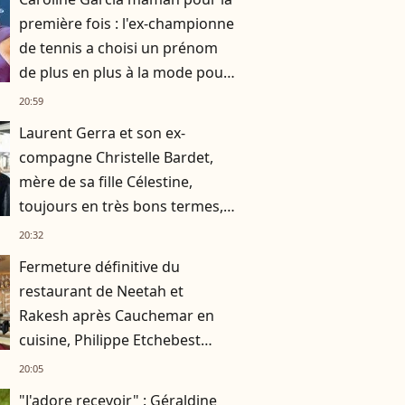
première fois : l'ex-championne
de tennis a choisi un prénom
de plus en plus à la mode pour
son fils
20:59
Laurent Gerra et son ex-
compagne Christelle Bardet,
mère de sa fille Célestine,
toujours en très bons termes,
la preuve en images
20:32
Fermeture définitive du
restaurant de Neetah et
Rakesh après Cauchemar en
cuisine, Philippe Etchebest
pensait les avoir sauvés
20:05
"J'adore recevoir" : Géraldine