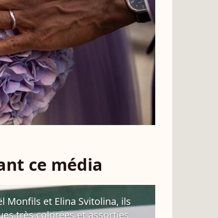
sant ce média
Monfils et Elina Svitolina, ils
es très colorées et assorties