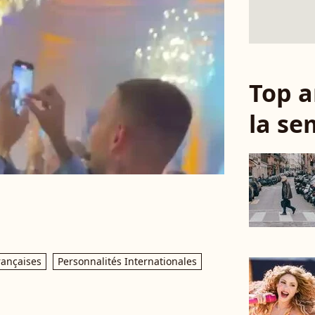
Top a
la se
rançaises
Personnalités Internationales