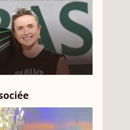
ssociée