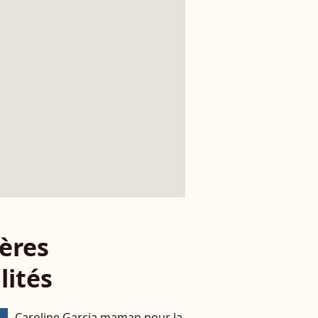
ères
lités
Caroline Garcia maman pour la