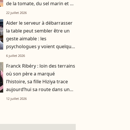
de la tomate, du sel marin et un
smoothie"
22 juillet 2026
Aider le serveur à débarrasser
la table peut sembler être un
geste aimable : les
psychologues y voient quelque
chose de bien plus profond.
6 juillet 2026
Franck Ribéry : loin des terrains
où son père a marqué
l’histoire, sa fille Hiziya trace
aujourd’hui sa route dans un
tout autre univers
12 juillet 2026