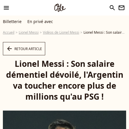
menu
search
newsletter
Billetterie
En privé avec
Accueil
Lionel Messi
Vidéos de Lionel Messi
Lionel Messi : Son salaire démentiel dévoilé, l'Argentin va toucher encore plus de millions qu'au PSG ! - Vidéo
arrow_left
RETOUR ARTICLE
Lionel Messi : Son salaire
démentiel dévoilé, l'Argentin
va toucher encore plus de
millions qu'au PSG !