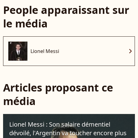
People apparaissant sur
le média
chevron_right
Lionel Messi
Articles proposant ce
média
Lionel Messi : Son salaire démentiel
dévoilé, l'Argentin va toucher encore plus