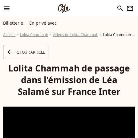
menu
search
newsletter
Billetterie
En privé avec
Accueil
Lolita Chammah
Vidéos de Lolita Chammah
Lolita Chammah de passage dans l'émission de Léa Salamé sur France Inter - Vidéo
arrow_left
RETOUR ARTICLE
Lolita Chammah de passage
dans l'émission de Léa
Salamé sur France Inter