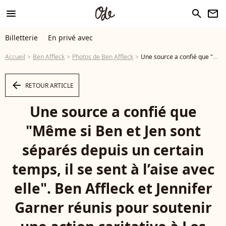
menu
search
newsletter
Billetterie
En privé avec
Accueil
Ben Affleck
Photos de Ben Affleck
Une source a confié que "Même si Ben et Jen sont séparés depuis un certain temps, il se sent à l’aise avec elle". Ben Affleck et Jennifer Garner réunis pour soutenir une action caritative à Los Angeles. - Photo
arrow_left
RETOUR ARTICLE
Une source a confié que
"Même si Ben et Jen sont
séparés depuis un certain
temps, il se sent à l’aise avec
elle". Ben Affleck et Jennifer
Garner réunis pour soutenir