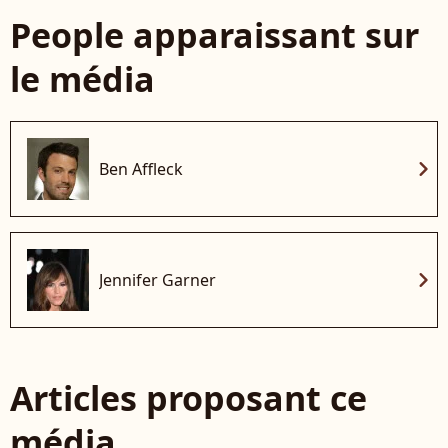
People apparaissant sur
le média
chevron_right
Ben Affleck
chevron_right
Jennifer Garner
Articles proposant ce
média