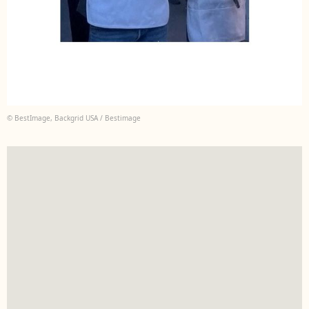
© BestImage, Backgrid USA / Bestimage