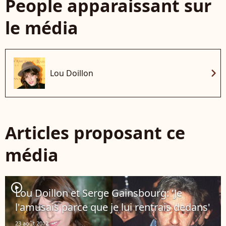
People apparaissant sur
le média
chevron_right
Lou Doillon
Articles proposant ce
média
player2
Lou Doillon et Serge Gainsbourg: 'Je
l'amusais parce que je lui rentrais dedans'
23 août 2012