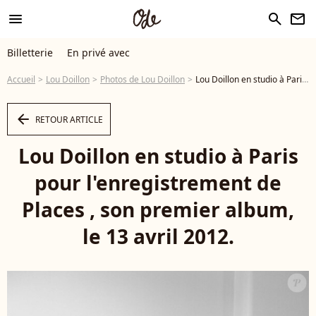
menu
search
newsletter
Billetterie
En privé avec
Accueil
Lou Doillon
Photos de Lou Doillon
Lou Doillon en studio à Paris pour l'enregistrement de Places, son premier album, le 13 avril 2012. - Photo
arrow_left
RETOUR ARTICLE
Lou Doillon en studio à Paris
pour l'enregistrement de
Places , son premier album,
le 13 avril 2012.