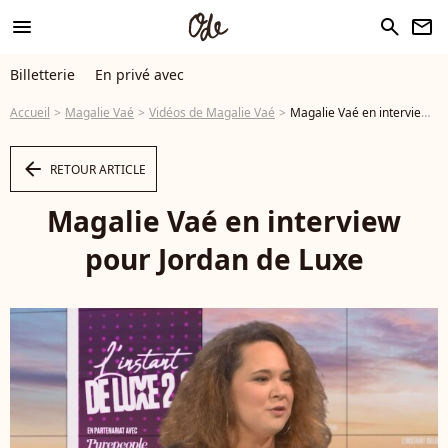
menu
search
newsletter
Billetterie
En privé avec
Accueil
Magalie Vaé
Vidéos de Magalie Vaé
Magalie Vaé en interview pour Jordan de Luxe - Vidéo
arrow_left
RETOUR ARTICLE
Magalie Vaé en interview
pour Jordan de Luxe