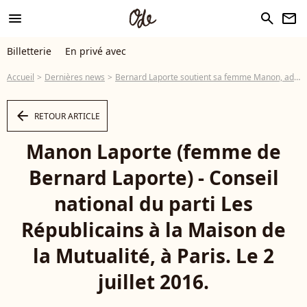
menu
search
newsletter
Billetterie
En privé avec
Accueil
Dernières news
Bernard Laporte soutient sa femme Manon, adversaire de Rachida Dati
arrow_left
RETOUR ARTICLE
Manon Laporte (femme de
Bernard Laporte) - Conseil
national du parti Les
Républicains à la Maison de
la Mutualité, à Paris. Le 2
juillet 2016.