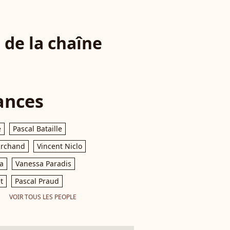
 de la chaîne
ances
e
Pascal Bataille
archand
Vincent Niclo
a
Vanessa Paradis
t
Pascal Praud
VOIR TOUS LES PEOPLE