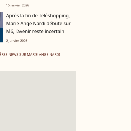
réserve après l’arrêt soudain
15 janvier 2026
du programme
Après la fin de Téléshopping,
Marie-Ange Nardi débute sur
M6, l’avenir reste incertain
2 janvier 2026
ÈRES NEWS SUR MARIE-ANGE NARDI