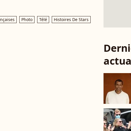
ançaises
Photo
Télé
Histoires De Stars
Derni
actua