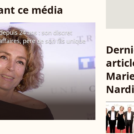
sant ce média
epuis 24 ans : son discret
faires, père de son fils unique
Derni
articl
Mari
Nard