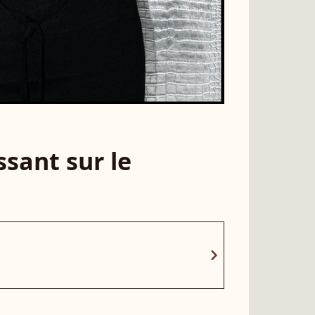
sant sur le
chevron_right