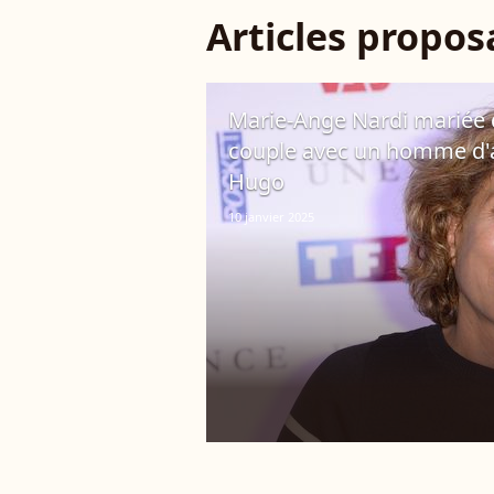
Articles propo
Marie-Ange Nardi mariée d
couple avec un homme d'af
Hugo
10 janvier 2025