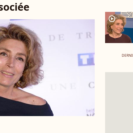
ssociée
player2
DERNI