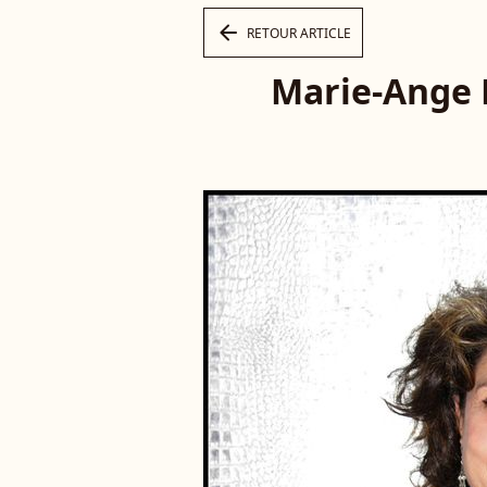
arrow_left
RETOUR ARTICLE
Marie-Ange N