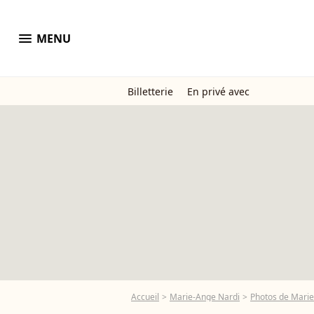
menu
MENU
Billetterie
En privé avec
Accueil
Marie-Ange Nardi
Photos de Mari