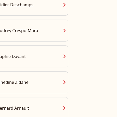
chevron_right
idier Deschamps
chevron_right
udrey Crespo-Mara
chevron_right
ophie Davant
chevron_right
inedine Zidane
chevron_right
ernard Arnault