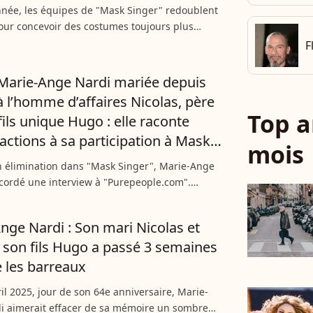
née, les équipes de "Mask Singer" redoublent
pour concevoir des costumes toujours plus
nnants. Ceux-ci ne sont cependant pas
F
des plus pratiques...
Marie-Ange Nardi mariée depuis
à l’homme d’affaires Nicolas, père
Top a
fils unique Hugo : elle raconte
éactions à sa participation à Mask
mois
n élimination dans "Mask Singer", Marie-Ange
cordé une interview à "Purepeople.com".
ce qui se cachait derrière le costume de la
eur se confie...
nge Nardi : Son mari Nicolas et
 son fils Hugo a passé 3 semaines
e les barreaux
ril 2025, jour de son 64e anniversaire, Marie-
i aimerait effacer de sa mémoire un sombre