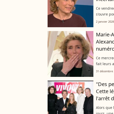
Ce vendred
s'ouvre po
débuts sur
2 janvier 202
Un bascule
Marie-A
Alexand
numéro
Ce mercred
fait leurs
diffusion.
31 décembre 
dernier du
"Des pe
Cette l
l'arrêt
Alors que 
jours, un