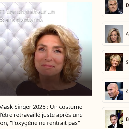
D
F1 tire un trait sur un
8 ans d'antenne
A
S
Z
Mask Singer 2025 : Un costume
’être retravaillé juste après une
B
ion, "l'oxygène ne rentrait pas"