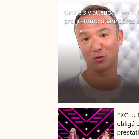
On ne s'y attendait pas ! T
programme phare après 3
9 juillet 2025
EXCLU 
obligé d
prestat