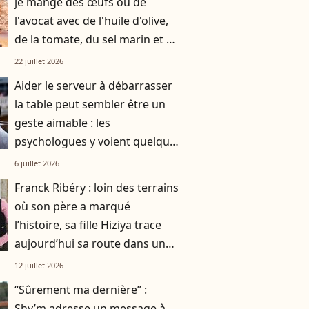
je mange des œufs ou de
l'avocat avec de l'huile d'olive,
de la tomate, du sel marin et un
smoothie"
22 juillet 2026
Aider le serveur à débarrasser
la table peut sembler être un
geste aimable : les
psychologues y voient quelque
chose de bien plus profond.
6 juillet 2026
Franck Ribéry : loin des terrains
où son père a marqué
l’histoire, sa fille Hiziya trace
aujourd’hui sa route dans un
tout autre univers
12 juillet 2026
“Sûrement ma dernière” :
Shy’m adresse un message à