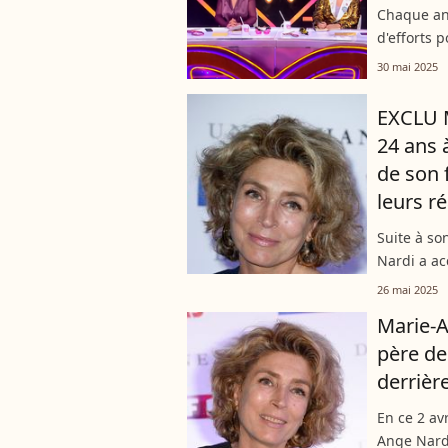
Chaque an
d'efforts 
impressio
30 mai 2025
forcément 
EXCLU 
24 ans 
de son 
leurs r
Singer
Suite à so
Nardi a ac
L'animatri
26 mai 2025
Dame de co
Marie-A
père de
derrièr
En ce 2 av
Ange Nard