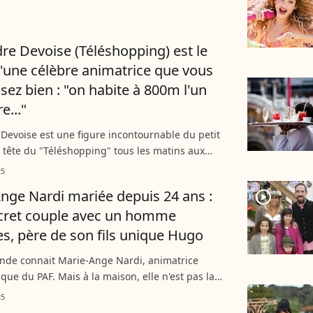
 sa vie de couple : le passage en prison, en
on mari,...
re Devoise (Téléshopping) est le
d'une célèbre animatrice que vous
sez bien : "on habite à 800m l'un
e..."
Devoise est une figure incontournable du petit
a tête du "Téléshopping" tous les matins aux
arie-Ange Nardi sur TF1, l'animateur s'était
25
s...
nge Nardi mariée depuis 24 ans :
player2
cret couple avec un homme
res, père de son fils unique Hugo
nde connait Marie-Ange Nardi, animatrice
ue du PAF. Mais à la maison, elle n'est pas la
onnalité. En effet, son mari et père de son fils
25
'importe...