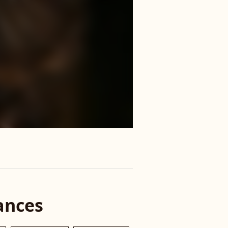
ances