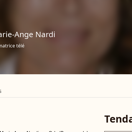
rie-Ange Nardi
atrice télé
S
Tend