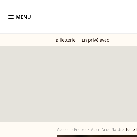
menu
MENU
Billetterie
En privé avec
Accueil
People
Marie-Ange Nardi
Toute 