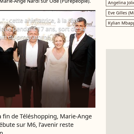
e Marie-Ange Nardi sur Ode (Purepeople).
Angelina Joli
Eve Gilles (M
." : cette animatrice, à la tête
Kylian Mbap
que pendant 17 ans, sort de sa
udain du programme
a fin de Téléshopping, Marie-Ange
ébute sur M6, l’avenir reste
in