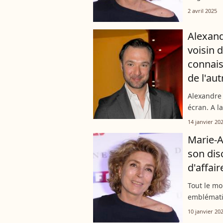
épisode de
2 avril 2025
2002, de s
Alexand
voisin 
connais
de l'autr
Alexandre 
écran. A l
côtés de M
14 janvier 20
confié à no
Marie-A
son dis
d'affai
Tout le mo
emblématiq
seule pers
10 janvier 20
n'est pas n