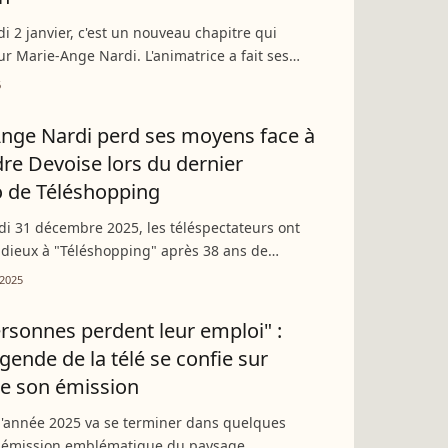
i 2 janvier, c'est un nouveau chapitre qui
ur Marie-Ange Nardi. L'animatrice a fait ses
 M6 avec une émission inédite de télé-achat.
6
ment qui...
nge Nardi perd ses moyens face à
re Devoise lors du dernier
 de Téléshopping
i 31 décembre 2025, les téléspectateurs ont
 adieux à "Téléshopping" après 38 ans de
 La dernière émission a été présentée par le
2025
o en date...
rsonnes perdent leur emploi" :
égende de la télé se confie sur
 de son émission
l'année 2025 va se terminer dans quelques
e émission emblématique du paysage