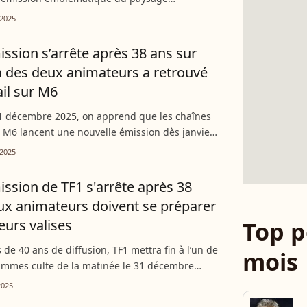
l français va officiellement s'arrêter le mercredi
2025
e 2025. L'un...
ssion s’arrête après 38 ans sur
un des deux animateurs a retrouvé
ail sur M6
11 décembre 2025, on apprend que les chaînes
M6 lancent une nouvelle émission dès janvier.
 animatrices prévues quitte un programme qui
2025
puis...
ssion de TF1 s'arrête après 38
ux animateurs doivent se préparer
leurs valises
Top p
 de 40 ans de diffusion, TF1 mettra fin à l’un de
mois
ammes culte de la matinée le 31 décembre
La chaîne justifie cette décision par des
2025
en forte...