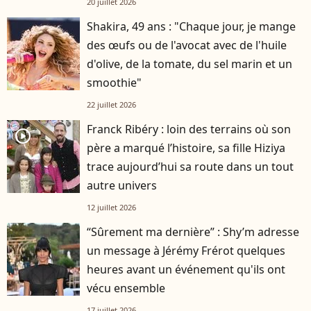
20 juillet 2026
Shakira, 49 ans : "Chaque jour, je mange
des œufs ou de l'avocat avec de l'huile
d'olive, de la tomate, du sel marin et un
smoothie"
22 juillet 2026
Franck Ribéry : loin des terrains où son
player2
père a marqué l’histoire, sa fille Hiziya
trace aujourd’hui sa route dans un tout
autre univers
12 juillet 2026
“Sûrement ma dernière” : Shy’m adresse
un message à Jérémy Frérot quelques
heures avant un événement qu'ils ont
vécu ensemble
17 juillet 2026