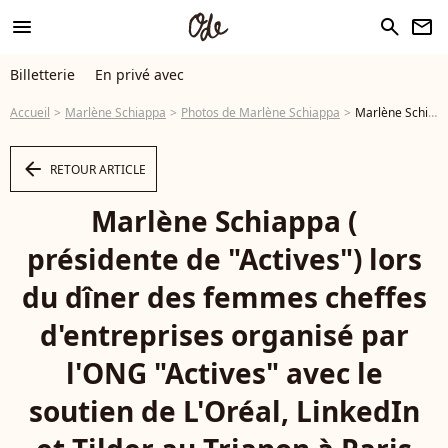
menu
search
newsletter
Billetterie
En privé avec
Accueil
Marlène Schiappa
Photos de Marlène Schiappa
Marlène Schiappa ( présidente de "Actives") lors du dîner des femmes cheffes d'entreprises organisé par l'ONG "Actives" avec le soutien de L'Oréal, LinkedIn et Tilder au Trianon à Paris le 23 septembre 2025. Photo : Pierre Perusseau / Bestimage - Photo
arrow_left
RETOUR ARTICLE
Marlène Schiappa (
présidente de "Actives") lors
du dîner des femmes cheffes
d'entreprises organisé par
l'ONG "Actives" avec le
soutien de L'Oréal, LinkedIn