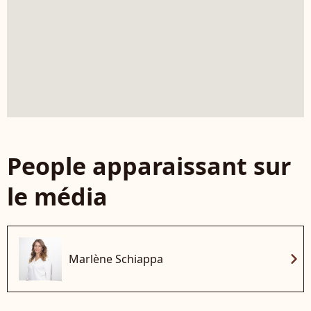
People apparaissant sur
le média
chevron_right
Marlène Schiappa