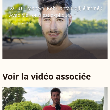
EXCLU – Marvyn (Koh-Lanta Fidji) éliminé :
"Avec Mél, on s'est expliqué..."
11 septembre 2017
Voir la vidéo associée