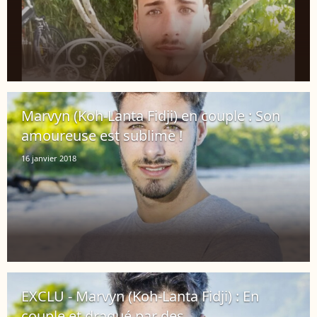
Marvyn (Koh-Lanta Fidji) en couple : Son
amoureuse est sublime !
16 janvier 2018
EXCLU - Marvyn (Koh-Lanta Fidji) : En
couple et dragué par des