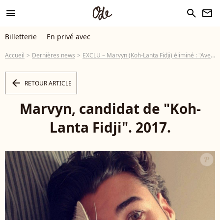
menu
search
newsletter
Billetterie
En privé avec
Accueil
Dernières news
EXCLU – Marvyn (Koh-Lanta Fidji) éliminé : "Avec Mél, on s'est expliqué..."
arrow_left
RETOUR ARTICLE
Marvyn, candidat de "Koh-
Lanta Fidji". 2017.