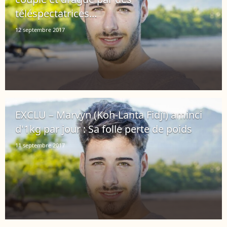
téléspectatrices...
12 septembre 2017
EXCLU – Marvyn (Koh-Lanta Fidji) aminci
d'1kg par jour : Sa folle perte de poids
11 septembre 2017